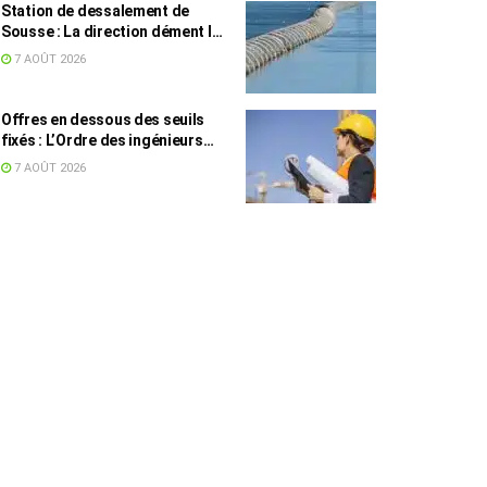
Station de dessalement de
Sousse : La direction dément les
rumeurs sur une eau impropre à
7 AOÛT 2026
la consommation
Offres en dessous des seuils
fixés : L’Ordre des ingénieurs
hausse le ton
7 AOÛT 2026