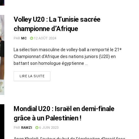
Volley U20 : La Tunisie sacrée
championne d’Afrique
PAR
MC
12 AOÛT 2024
La sélection masculine de volley-ball a remporté le 21ᵉ
Championnat d'Afrique des nations juniors (U20) en
battant son homologue égyptienne ...
LIRE LA SUITE
Mondial U20 : Israël en demi-finale
grâce à un Palestinien !
PAR
RAMZI
6 JUIN 2023
Anan Khalaili, l’auteur du but de l’égalisation d’Israël face