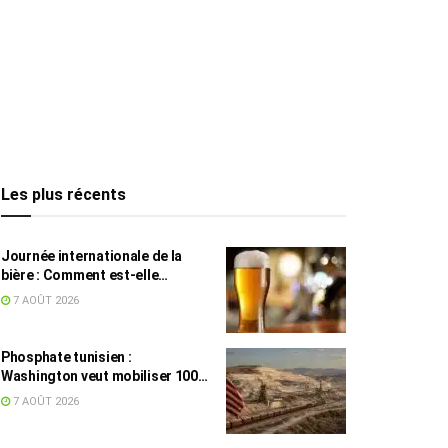
Les plus récents
Journée internationale de la
bière : Comment est-elle
devenue une culture en Tunisie ?
7 AOÛT 2026
Phosphate tunisien :
Washington veut mobiliser 100
millions de dollars, avec la Chine
7 AOÛT 2026
en toile de fond