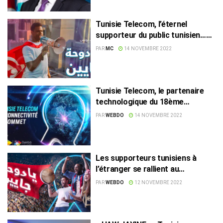
Tunisie Telecom, l’éternel
supporteur du public tunisien…
pour de VRAI !
PAR
MC
14 NOVEMBRE 2022
Tunisie Telecom, le partenaire
technologique du 18ème
Sommet International de la
PAR
WEBDO
14 NOVEMBRE 2022
Francophonie
Les supporteurs tunisiens à
l’étranger se rallient au
mouvement #DohaJeyine
PAR
WEBDO
12 NOVEMBRE 2022