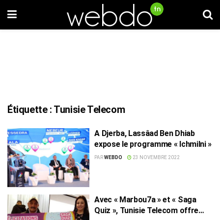
Étiquette :
Tunisie Telecom
A Djerba, Lassâad Ben Dhiab
expose le programme « Ichmilni »
PAR
WEBDO
23 NOVEMBRE 2022
Avec « Marbou7a » et « Saga
Quiz », Tunisie Telecom offre