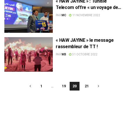
« HAW JAYINE » : Tunisie
Telecom offre « un voyage de
rêve au Qatar » à 12 supporters
PAR
MC
11 NOVEMBRE 2022
tunisiens
« HAW JAYINE » le message
rassembleur de TT !
PAR
WB
31 OCTOBRE 2022
1
…
19
20
21