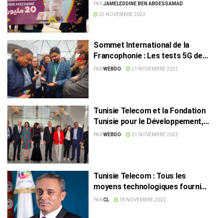
plus de 840 mille dinars aux
PAR
JAMELEDDINE BEN ABDESSAMAD
gagnants
23 NOVEMBRE 2022
Sommet International de la
Francophonie : Les tests 5G de
Tunisie Telecom, un vrai succès
PAR
WEBDO
21 NOVEMBRE 2022
Tunisie Telecom et la Fondation
Tunisie pour le Développement,
main dans la main pour inculquer
PAR
WEBDO
21 NOVEMBRE 2022
la culture entrepreneuriale
Tunisie Telecom : Tous les
moyens technologiques fournis
pour faire réussir le Sommet de
PAR
CL
18 NOVEMBRE 2022
la Francophonie