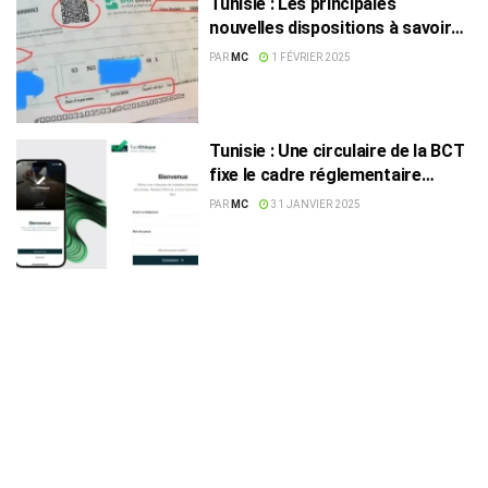
Tunisie : Les principales
nouvelles dispositions à savoir
sur les chèques dans leur
PAR
MC
1 FÉVRIER 2025
nouvelle version
Tunisie : Une circulaire de la BCT
fixe le cadre réglementaire
précis de TuniChèque
PAR
MC
31 JANVIER 2025