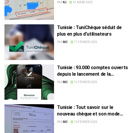
presque, les chèques !
PAR
KJ
13 MARS 2025
Tunisie : TuniChèque séduit de
plus en plus d’utilisateurs
PAR
MC
17 FÉVRIER 2025
Tunisie : 93.000 comptes ouverts
depuis le lancement de la
plateforme TuniChèque
PAR
MC
12 FÉVRIER 2025
Tunisie : Tout savoir sur le
nouveau chèque et son mode
d’emploi
PAR
MC
10 FÉVRIER 2025