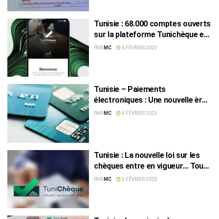
Tunisie : 68.000 comptes ouverts
sur la plateforme Tunichèque en
quatre jours
PAR
MC
6 FÉVRIER 2025
Tunisie – Paiements
électroniques : Une nouvelle ère
pour les transactions bancaires
PAR
MC
4 FÉVRIER 2025
Tunisie : La nouvelle loi sur les
chèques entre en vigueur… Tout
ce qu’il faut savoir !
PAR
MC
3 FÉVRIER 2025