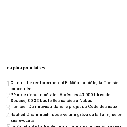
Les plus populaires
1
Climat : Le renforcement d’El Niño inquiète, la Tunisie
concernée
2
Pénurie d’eau minérale : Après les 40 000 litres de
Sousse, 8 832 bouteilles saisies à Nabeul
3
Tunisie : Du nouveau dans le projet du Code des eaux
4
Rached Ghannouchi observe une grève de la faim, selon
ses avocats
La Karaka de La Goulette au cœur de nouveaux travaux