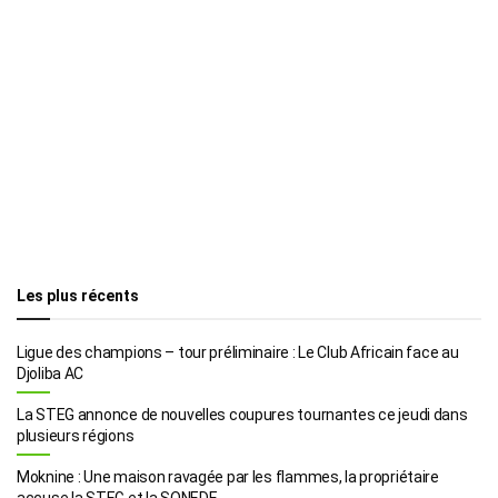
Les plus récents
Ligue des champions – tour préliminaire : Le Club Africain face au
Djoliba AC
La STEG annonce de nouvelles coupures tournantes ce jeudi dans
plusieurs régions
Moknine : Une maison ravagée par les flammes, la propriétaire
accuse la STEG et la SONEDE