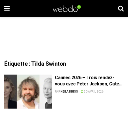
Étiquette :
Tilda Swinton
Cannes 2026 – Trois rendez-
vous avec Peter Jackson, Cate
Blanchett et Tilda Swinton
PAR
NEÏLA DRISS
30 AVRIL 2026