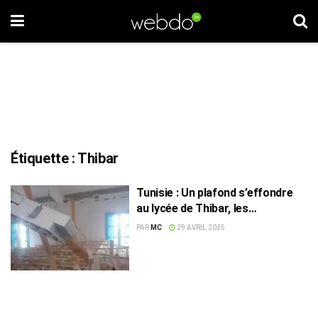
Étiquette :
Thibar
Tunisie : Un plafond s’effondre
au lycée de Thibar, les
infrastructures scolaires sous
PAR
MC
29 AVRIL 2025
tension