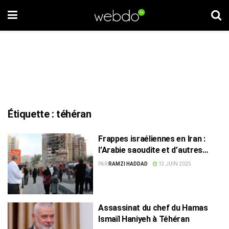
Étiquette :
téhéran
Frappes israéliennes en Iran :
l’Arabie saoudite et d’autres
pays dénoncent une escalade
PAR
RAMZI HADDAD
13 JUIN 2025
dangereuse
Assassinat du chef du Hamas
Ismaïl Haniyeh à Téhéran