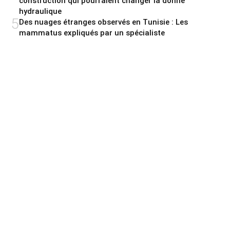
construction qui pourraient changer la donne
hydraulique
5
Des nuages étranges observés en Tunisie : Les
mammatus expliqués par un spécialiste