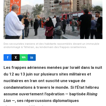
Des secouristes iraniens et des habitants rassemblés devant un immeuble
endommagé à Téhéran, au lendemain des frappes israéliennes.
f
X
in
WA
Les frappes aériennes menées par Israël dans la nuit
du 12 au 13 juin sur plusieurs sites militaires et
nucléaires en Iran ont suscité une vague de
condamnations à travers le monde. Si l’État hébreu
assume ouvertement l’opération — baptisée
Rising
Lion
—, ses répercussions diplomatiques