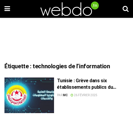
Étiquette :
technologies de l’information
Tunisie : Grève dans six
établissements publics du
secteur des technologies de
PAR
MC
26 FÉVRIER 2025
l’information