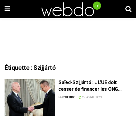
Étiquette :
Szijjártó
Saïed-Szijjártó : « L’UE doit
cesser de financer les ONG
complices du trafic de
PAR
WEBDO
29 AVRIL 2024
migrants »