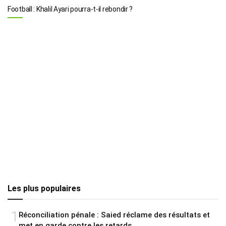
Football : Khalil Ayari pourra-t-il rebondir ?
Les plus populaires
1
Réconciliation pénale : Saied réclame des résultats et
met en garde contre les retards