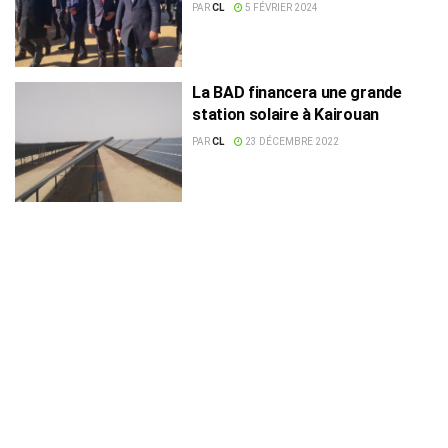
est
PAR
CL
5 FÉVRIER 2024
La BAD financera une grande
station solaire à Kairouan
PAR
CL
23 DÉCEMBRE 2022