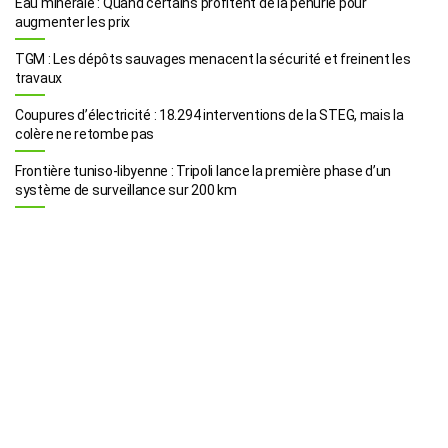
Eau minérale : Quand certains profitent de la pénurie pour
augmenter les prix
TGM : Les dépôts sauvages menacent la sécurité et freinent les
travaux
Coupures d’électricité : 18.294 interventions de la STEG, mais la
colère ne retombe pas
Frontière tuniso-libyenne : Tripoli lance la première phase d’un
système de surveillance sur 200 km