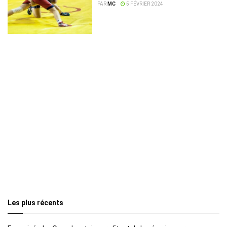
émigrer clandestinement
PAR
MC
5 FÉVRIER 2024
Les plus récents