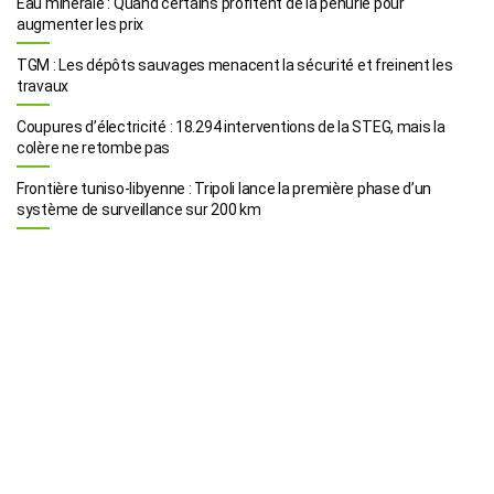
Eau minérale : Quand certains profitent de la pénurie pour
augmenter les prix
TGM : Les dépôts sauvages menacent la sécurité et freinent les
travaux
Coupures d’électricité : 18.294 interventions de la STEG, mais la
colère ne retombe pas
Frontière tuniso-libyenne : Tripoli lance la première phase d’un
système de surveillance sur 200 km