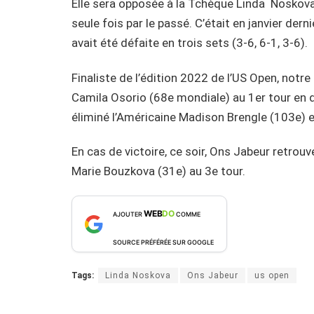
Elle sera opposée à la Tchèque Linda Noskova
seule fois par le passé. C’était en janvier der
avait été défaite en trois sets (3-6, 6-1, 3-6).
Finaliste de l’édition 2022 de l’US Open, not
Camila Osorio (68e mondiale) au 1er tour en de
éliminé l’Américaine Madison Brengle (103e) e
En cas de victoire, ce soir, Ons Jabeur retrouv
Marie Bouzkova (31e) au 3e tour.
WEB
DO
AJOUTER
COMME
SOURCE PRÉFÉRÉE SUR GOOGLE
Tags:
Linda Noskova
Ons Jabeur
us open