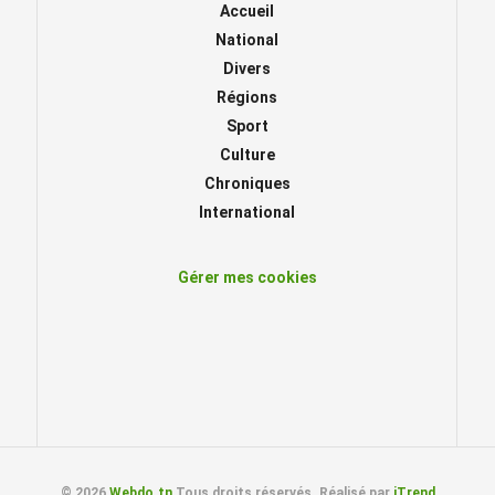
Accueil
National
Divers
Régions
Sport
Culture
Chroniques
International
Gérer mes cookies
© 2026
Webdo.tn
Tous droits réservés. Réalisé par
iTrend