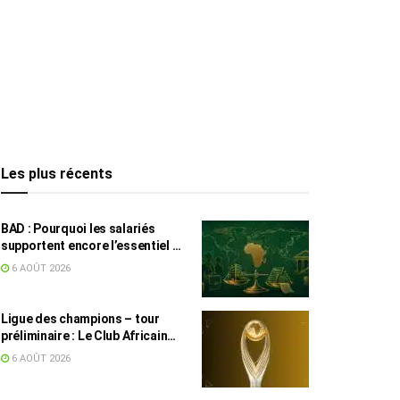
Les plus récents
BAD : Pourquoi les salariés
supportent encore l’essentiel de
l’effort fiscal en Tunisie
6 AOÛT 2026
Ligue des champions – tour
préliminaire : Le Club Africain
face au Djoliba AC
6 AOÛT 2026