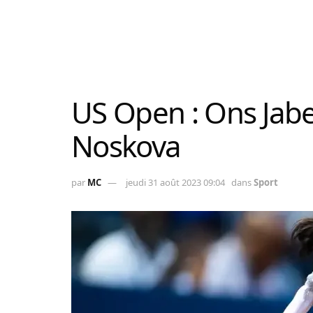
US Open : Ons Jabe
Noskova
par
MC
jeudi 31 août 2023 09:04
dans
Sport