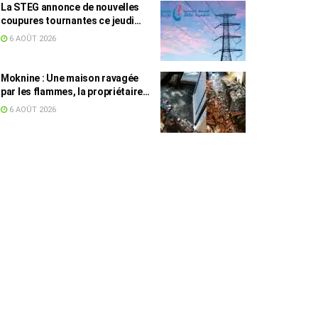
La STEG annonce de nouvelles
coupures tournantes ce jeudi
dans plusieurs régions
6 AOÛT 2026
Moknine : Une maison ravagée
par les flammes, la propriétaire
accuse la STEG et la SONEDE
6 AOÛT 2026