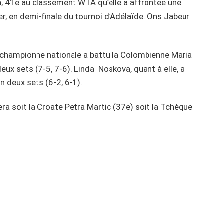
, 41e au classement WTA qu’elle a affrontée une
nier, en demi-finale du tournoi d’Adélaïde. Ons Jabeur
re championne nationale a battu la Colombienne Maria
ux sets (7-5, 7-6). Linda Noskova, quant à elle, a
n deux sets (6-2, 6-1).
era soit la Croate Petra Martic (37e) soit la Tchèque