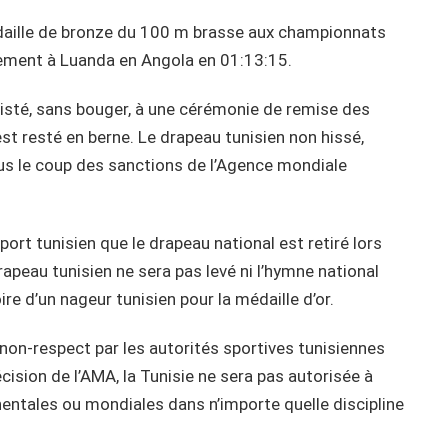
daille de bronze du 100 m brasse aux championnats
lement à Luanda en Angola en 01:13:15.
sisté, sans bouger, à une cérémonie de remise des
est resté en berne. Le drapeau tunisien non hissé,
 sous le coup des sanctions de l’Agence mondiale
 sport tunisien que le drapeau national est retiré lors
rapeau tunisien ne sera pas levé ni l’hymne national
re d’un nageur tunisien pour la médaille d’or.
non-respect par les autorités sportives tunisiennes
ision de l’AMA, la Tunisie ne sera pas autorisée à
entales ou mondiales dans n’importe quelle discipline