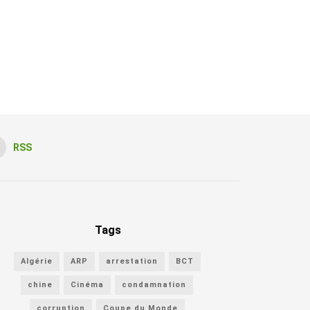
RSS
Tags
Algérie
ARP
arrestation
BCT
chine
Cinéma
condamnation
corruption
Coupe du Monde