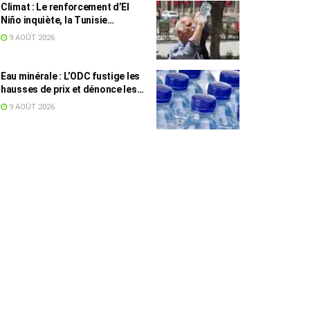
Climat : Le renforcement d’El
Niño inquiète, la Tunisie
concernée
9 AOÛT 2026
Eau minérale : L’ODC fustige les
hausses de prix et dénonce les
profiteurs de la pénurie
9 AOÛT 2026