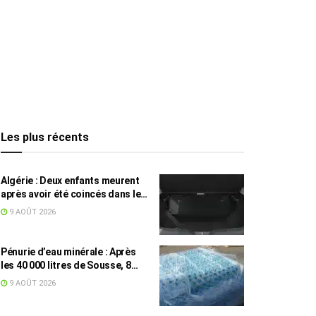
Les plus récents
Algérie : Deux enfants meurent
après avoir été coincés dans le
coffre d’une voiture
9 AOÛT 2026
Pénurie d’eau minérale : Après
les 40 000 litres de Sousse, 8
832 bouteilles saisies à Nabeul
9 AOÛT 2026