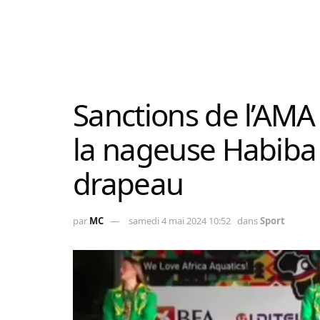
Sanctions de l’AMA 
la nageuse Habiba 
drapeau
par
MC
samedi 4 mai 2024 10:52
dans
Sport