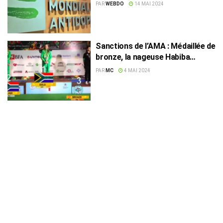
l’ANA arrêté
PAR
WEBDO
14 MAI 2024
Sanctions de l’AMA : Médaillée de
bronze, la nageuse Habiba
Belghith privée de drapeau
PAR
MC
4 MAI 2024