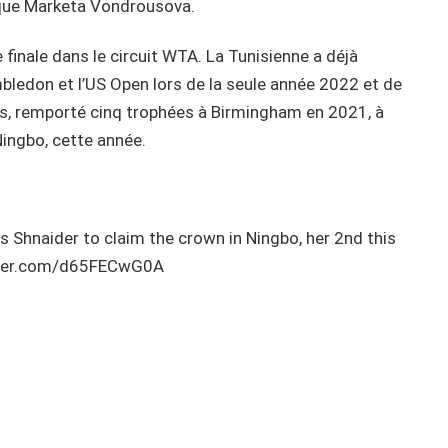
èque Marketa Vondrousova.
 finale dans le circuit WTA. La Tunisienne a déjà
bledon et l’US Open lors de la seule année 2022 et de
rs, remporté cinq trophées à Birmingham en 2021, à
Ningbo, cette année.
 Shnaider to claim the crown in Ningbo, her 2nd this
itter.com/d65FECwG0A