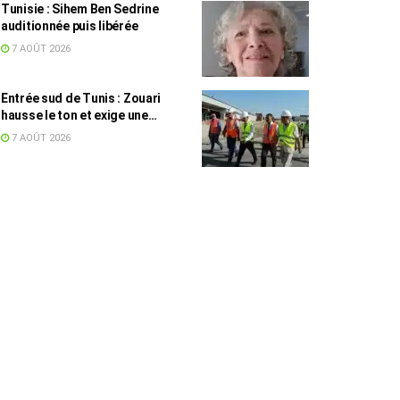
Tunisie : Sihem Ben Sedrine
auditionnée puis libérée
7 AOÛT 2026
Entrée sud de Tunis : Zouari
hausse le ton et exige une
accélération des travaux
7 AOÛT 2026