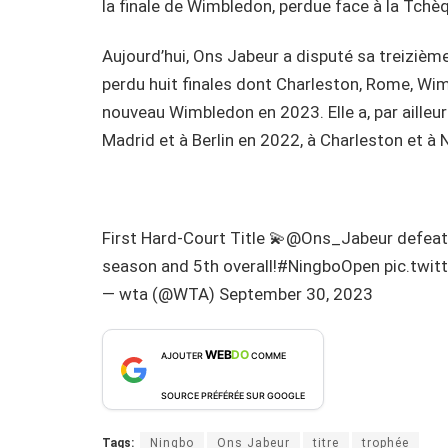
la finale de Wimbledon, perdue face à la Tch
Aujourd’hui, Ons Jabeur a disputé sa treizième
perdu huit finales dont Charleston, Rome, Wim
nouveau Wimbledon en 2023. Elle a, par ailleu
Madrid et à Berlin en 2022, à Charleston et à 
First Hard-Court Title 💫@Ons_Jabeur defeats
season and 5th overall!#NingboOpen pic.tw
— wta (@WTA) September 30, 2023
WEB
DO
AJOUTER
COMME
SOURCE PRÉFÉRÉE SUR GOOGLE
Tags:
Ningbo
Ons Jabeur
titre
trophée