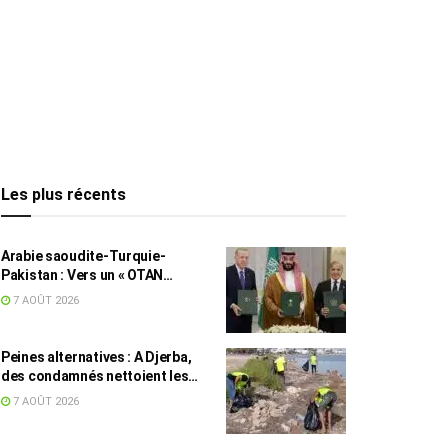
Les plus récents
Arabie saoudite-Turquie-
Pakistan : Vers un « OTAN
islamique » ?
7 AOÛT 2026
Peines alternatives : A Djerba,
des condamnés nettoient les
plages
7 AOÛT 2026