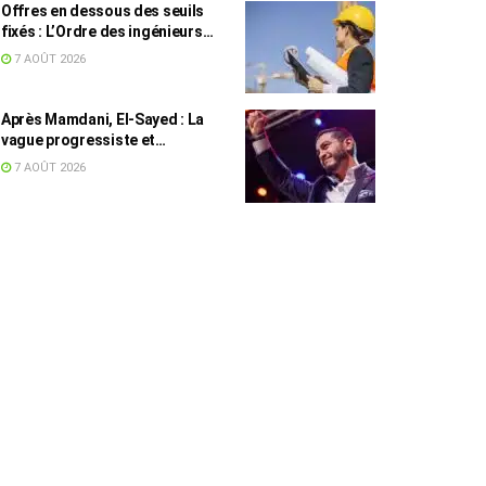
Offres en dessous des seuils
fixés : L’Ordre des ingénieurs
hausse le ton
7 AOÛT 2026
Après Mamdani, El-Sayed : La
vague progressiste et
musulmane résiste à l’argent de
7 AOÛT 2026
l’AIPAC