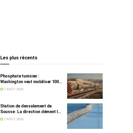
Les plus récents
Phosphate tunisien :
Washington veut mobiliser 100
millions de dollars, avec la Chine
7 AOÛT 2026
en toile de fond
Station de dessalement de
Sousse : La direction dément les
rumeurs sur une eau impropre à
7 AOÛT 2026
la consommation