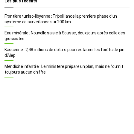
Les plus récents
Frontière tuniso-libyenne : Tripoli lance la première phase d’un
système de surveillance sur 200 km
Eau minérale : Nouvelle saisie à Sousse, deux jours après celle des
grossistes
Kasserine : 2,48 millions de dollars pour restaurer les forêts de pin
d’Alep
Mendicité infantile : Le ministère prépare un plan, mais ne fournit
toujours aucun chiffre