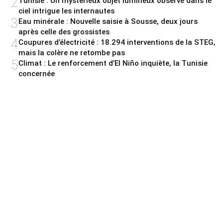
2
Tunisie : Un mystérieux objet lumineux observé dans le
ciel intrigue les internautes
3
Eau minérale : Nouvelle saisie à Sousse, deux jours
après celle des grossistes
4
Coupures d’électricité : 18.294 interventions de la STEG,
mais la colère ne retombe pas
5
Climat : Le renforcement d’El Niño inquiète, la Tunisie
concernée