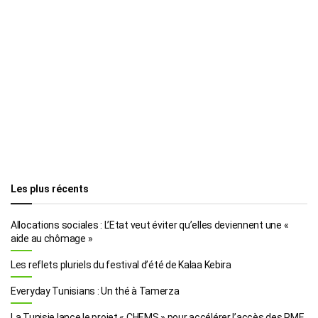
Les plus récents
Allocations sociales : L’Etat veut éviter qu’elles deviennent une «
aide au chômage »
Les reflets pluriels du festival d’été de Kalaa Kebira
Everyday Tunisians : Un thé à Tamerza
La Tunisie lance le projet « CHEMS » pour accélérer l’accès des PME