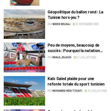
Géopolitique du ballon rond : La
Tunisie hors-jeu ?
PAR
WIDED BELHAJ
23 DÉCEMBRE 2025
Peu de moyens, beaucoup de
succès : Pourquoi la natation
tunisienne brille-t-elle
PAR
KHALIL JELASSI
31 JUILLET 2025
historiquement ?
Kaïs Saïed plaide pour une
refonte totale du sport tunisien
PAR
MOHAMED HEDI TOUATI
19 JUILLET 2025