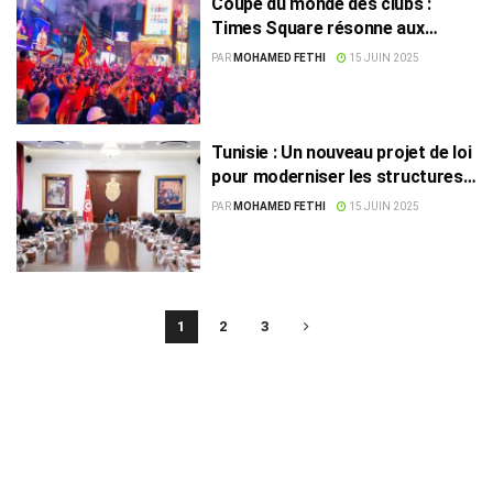
Coupe du monde des clubs :
Times Square résonne aux
chants de l’Espérance
PAR
MOHAMED FETHI
15 JUIN 2025
Tunisie : Un nouveau projet de loi
pour moderniser les structures
sportives
PAR
MOHAMED FETHI
15 JUIN 2025
1
2
3