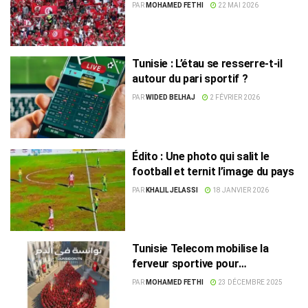
s’invite dans le débat
PAR
MOHAMED FETHI
22 MAI 2026
Tunisie : L’étau se resserre-t-il
autour du pari sportif ?
PAR
WIDED BELHAJ
2 FÉVRIER 2026
Édito : Une photo qui salit le
football et ternit l’image du pays
PAR
KHALIL JELASSI
18 JANVIER 2026
Tunisie Telecom mobilise la
ferveur sportive pour
promouvoir le don du sang
PAR
MOHAMED FETHI
23 DÉCEMBRE 2025