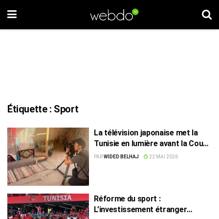
Étiquette :
Sport
La télévision japonaise met la
Tunisie en lumière avant la Coupe
du monde
PAR
WIDED BELHAJ
22 MAI 2026
Réforme du sport :
L’investissement étranger