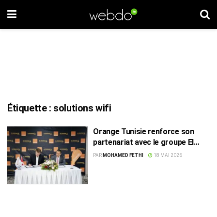
Étiquette :
solutions wifi
Orange Tunisie renforce son
partenariat avec le groupe El
Mouradi dans les solutions WiFi
PAR
MOHAMED FETHI
18 MAI 2026
Managé