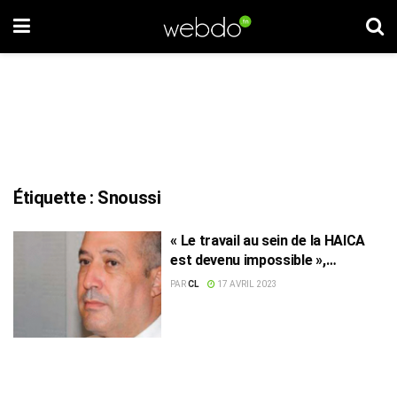
Étiquette :
Snoussi
« Le travail au sein de la HAICA
est devenu impossible »,
dénoncent ses membres
PAR
CL
17 AVRIL 2023