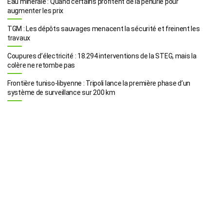
Eau minérale : Quand certains profitent de la pénurie pour
augmenter les prix
TGM : Les dépôts sauvages menacent la sécurité et freinent les
travaux
Coupures d’électricité : 18.294 interventions de la STEG, mais la
colère ne retombe pas
Frontière tuniso-libyenne : Tripoli lance la première phase d’un
système de surveillance sur 200 km