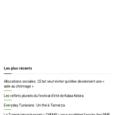
Les plus récents
Allocations sociales : L’Etat veut éviter qu’elles deviennent une «
aide au chômage »
Les reflets pluriels du festival d’été de Kalaa Kebira
Everyday Tunisians : Un thé à Tamerza
La Tunisie lance le projet « CHEMS » pour accélérer l’accès des PME