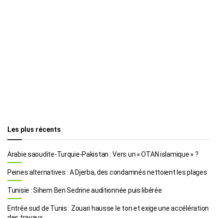
Les plus récents
Arabie saoudite-Turquie-Pakistan : Vers un « OTAN islamique » ?
Peines alternatives : A Djerba, des condamnés nettoient les plages
Tunisie : Sihem Ben Sedrine auditionnée puis libérée
Entrée sud de Tunis : Zouari hausse le ton et exige une accélération
des travaux