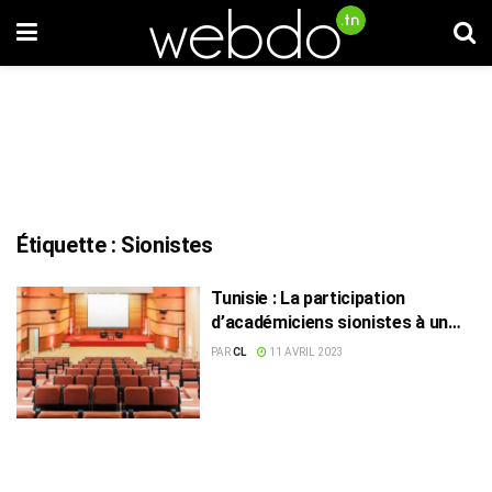
Étiquette :
Sionistes
Tunisie : La participation
d’académiciens sionistes à un
colloque fait polémique
PAR
CL
11 AVRIL 2023