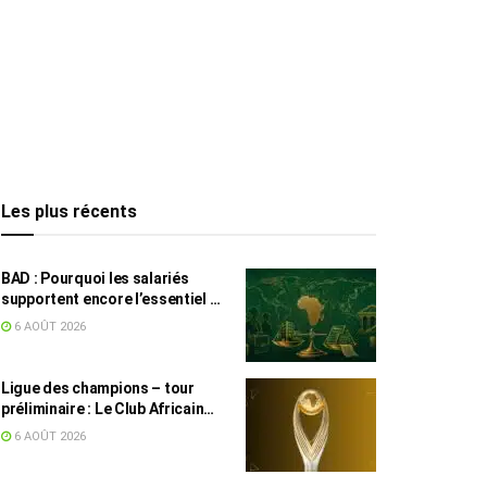
Les plus récents
BAD : Pourquoi les salariés
supportent encore l’essentiel de
l’effort fiscal en Tunisie
6 AOÛT 2026
Ligue des champions – tour
préliminaire : Le Club Africain
face au Djoliba AC
6 AOÛT 2026