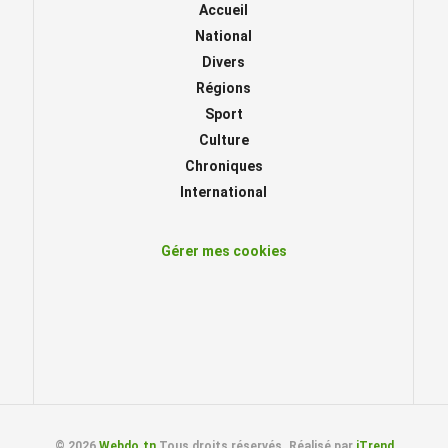
Accueil
National
Divers
Régions
Sport
Culture
Chroniques
International
Gérer mes cookies
© 2026
Webdo.tn
Tous droits réservés. Réalisé par
iTrend