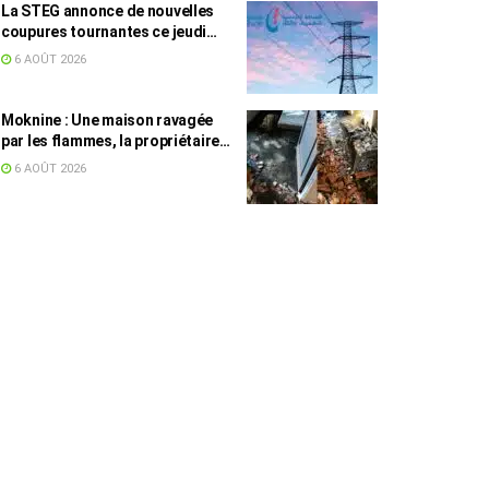
La STEG annonce de nouvelles
coupures tournantes ce jeudi
dans plusieurs régions
6 AOÛT 2026
Moknine : Une maison ravagée
par les flammes, la propriétaire
accuse la STEG et la SONEDE
6 AOÛT 2026