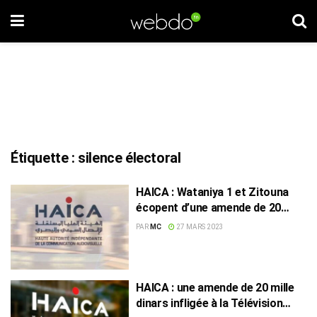
Étiquette :
silence électoral
HAICA : Wataniya 1 et Zitouna
écopent d’une amende de 20
mille dinars
PAR
MC
27 MARS 2023
HAICA : une amende de 20 mille
dinars infligée à la Télévision