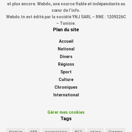
et plus encore. Webdo, une source fiable et indépendante au
cœur de l’info.
Webdo.tn est édité par la société YNJ SARL – RNE : 1209226C
– Tunisie.
Plan du site
Accueil
National
Divers
Régions
Sport
Culture
Chroniques
International
Gérer mes cookies
Tags
Algérie
ARP
arrestation
BCT
chine
Cinéma