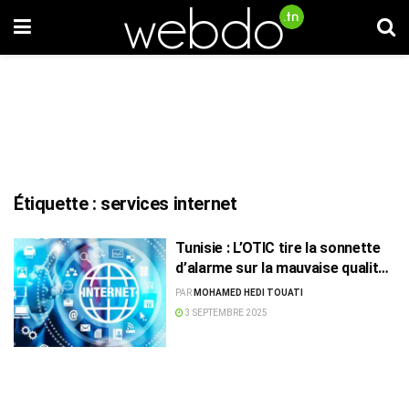
Étiquette :
services internet
Tunisie : L’OTIC tire la sonnette
d’alarme sur la mauvaise qualité
d’Internet et exige des sanctions
PAR
MOHAMED HEDI TOUATI
3 SEPTEMBRE 2025