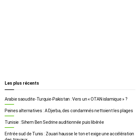
Les plus récents
Arabie saoudite-Turquie-Pakistan : Vers un « OTAN islamique » ?
Peines alternatives : A Djerba, des condamnés nettoient les plages
Tunisie : Sihem Ben Sedrine auditionnée puis libérée
Entrée sud de Tunis : Zouari hausse le ton et exige une accélération
des travaux