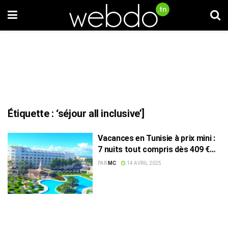
Étiquette :
‘séjour all inclusive’]
Vacances en Tunisie à prix mini :
7 nuits tout compris dès 409 €
par personne
PAR
MC
14 AVRIL 2025