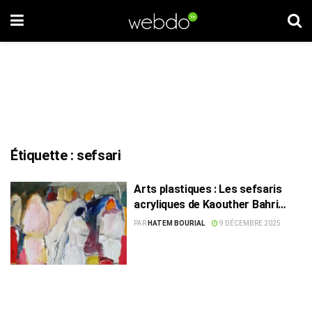
Étiquette :
sefsari
Arts plastiques : Les sefsaris
acryliques de Kaouther Bahri
Darghouth
PAR
HATEM BOURIAL
9 DÉCEMBRE 2025