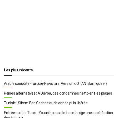
Les plus récents
Arabie saoudite-Turquie-Pakistan : Vers un « OTAN islamique » ?
Peines alternatives : A Djerba, des condamnés nettoient les plages
Tunisie : Sihem Ben Sedrine auditionnée puis libérée
Entrée sud de Tunis : Zouari hausse le ton et exige une accélération
des travaux