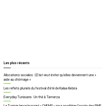
Les plus récents
Allocations sociales : L’Etat veut éviter qu’elles deviennent une «
aide au chômage »
Les reflets pluriels du festival d’été de Kalaa Kebira
Everyday Tunisians : Un thé à Tamerza
La Tunisie lance le projet « CHEMS » pour accélérer l’accès des PME