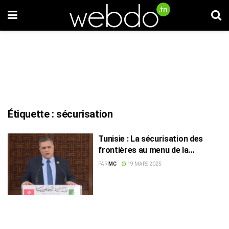
Étiquette :
sécurisation
Tunisie : La sécurisation des
frontières au menu de la
rencontre entre le ministre de
PAR
MC
19 MARS 2025
l’Intérieur et le président algérien