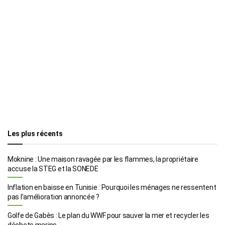
Les plus récents
Moknine : Une maison ravagée par les flammes, la propriétaire
accuse la STEG et la SONEDE
Inflation en baisse en Tunisie : Pourquoi les ménages ne ressentent
pas l’amélioration annoncée ?
Golfe de Gabès : Le plan du WWF pour sauver la mer et recycler les
déchets marins