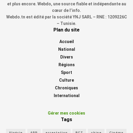
et plus encore. Webdo, une source fiable et indépendante au
cœur de l’info.
Webdo.tn est édité par la société YNJ SARL – RNE : 1209226C
– Tunisie.
Plan du site
Accueil
National
Divers
Régions
Sport
Culture
Chroniques
International
Gérer mes cookies
Tags
Algérie
ARP
arrestation
BCT
chine
Cinéma