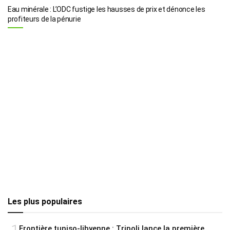
Eau minérale : L’ODC fustige les hausses de prix et dénonce les
profiteurs de la pénurie
Les plus populaires
Frontière tuniso-libyenne : Tripoli lance la première