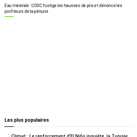
Eau minérale : L’ODC fustige les hausses de prix et dénonce les
profiteurs de la pénurie
Les plus populaires
Climat : Le renforcement d’El Niño inquiète, la Tunisie