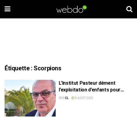
Étiquette :
Scorpions
L’Institut Pasteur dément
l’exploitation d’enfants pour
attraper des scorpions
PAR
CL
9 AOÛT 2023