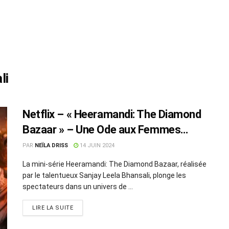
li
Netflix – « Heeramandi: The Diamond
Bazaar » – Une Ode aux Femmes
dans l’Inde d’Autrefois
PAR
NEÏLA DRISS
14 JUIN 2024
La mini-série Heeramandi: The Diamond Bazaar, réalisée
par le talentueux Sanjay Leela Bhansali, plonge les
spectateurs dans un univers de ...
LIRE LA SUITE