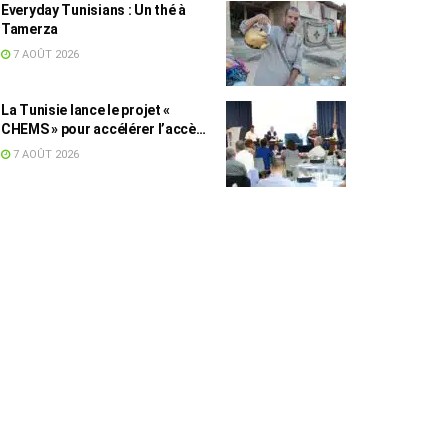
Everyday Tunisians : Un thé à
Tamerza
7 AOÛT 2026
La Tunisie lance le projet «
CHEMS » pour accélérer l’accès
des PME à l’énergie solaire
7 AOÛT 2026