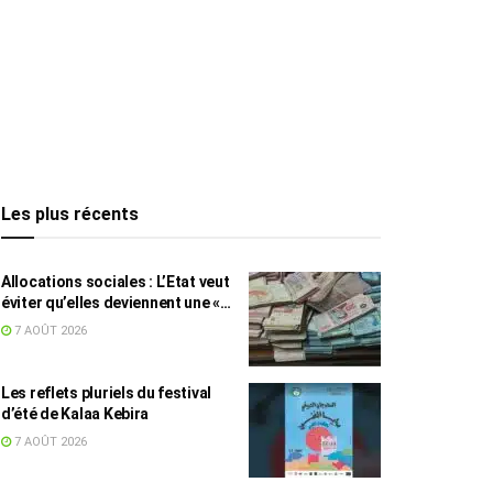
Les plus récents
Allocations sociales : L’Etat veut
éviter qu’elles deviennent une «
aide au chômage »
7 AOÛT 2026
Les reflets pluriels du festival
d’été de Kalaa Kebira
7 AOÛT 2026