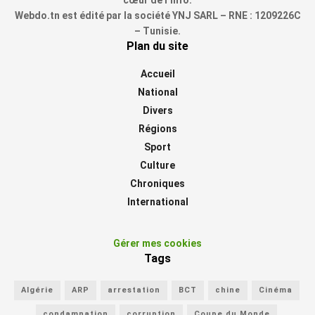
Webdo.tn est édité par la société YNJ SARL – RNE : 1209226C
– Tunisie.
Plan du site
Accueil
National
Divers
Régions
Sport
Culture
Chroniques
International
Gérer mes cookies
Tags
Algérie
ARP
arrestation
BCT
chine
Cinéma
condamnation
corruption
Coupe du Monde