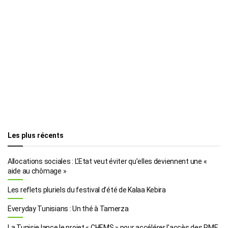
Les plus récents
Allocations sociales : L’Etat veut éviter qu’elles deviennent une «
aide au chômage »
Les reflets pluriels du festival d’été de Kalaa Kebira
Everyday Tunisians : Un thé à Tamerza
La Tunisie lance le projet « CHEMS » pour accélérer l’accès des PME