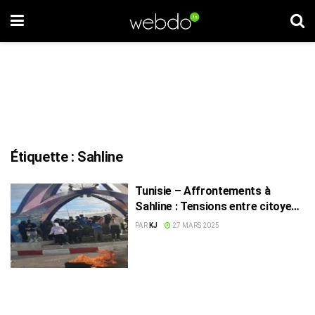
Étiquette :
Sahline
Tunisie – Affrontements à
Sahline : Tensions entre citoyens
et forces de l’ordre
PAR
KJ
27 MARS 2025