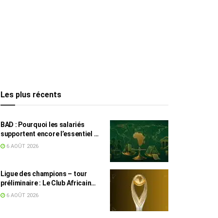
Les plus récents
BAD : Pourquoi les salariés
supportent encore l’essentiel de
l’effort fiscal en Tunisie
6 AOÛT 2026
Ligue des champions – tour
préliminaire : Le Club Africain
face au Djoliba AC
6 AOÛT 2026