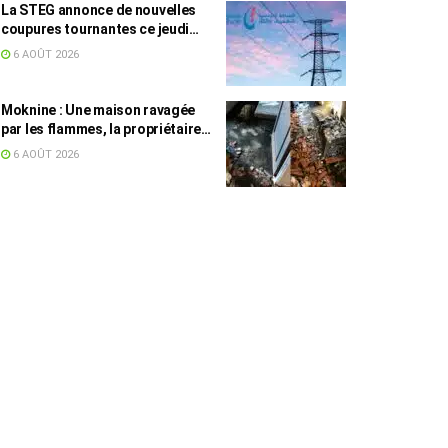
La STEG annonce de nouvelles
coupures tournantes ce jeudi
dans plusieurs régions
6 AOÛT 2026
Moknine : Une maison ravagée
par les flammes, la propriétaire
accuse la STEG et la SONEDE
6 AOÛT 2026