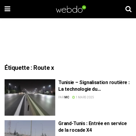
Étiquette :
Route x
Tunisie – Signalisation routière :
La technologie du
thermoplastique à chaud
PAR
MC
1 MARS 2025
installée sur la route X
Grand-Tunis : Entrée en service
de la rocade X4