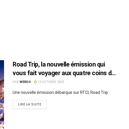
Road Trip, la nouvelle émission qui
vous fait voyager aux quatre coins du
monde !
PAR
WEBDO
13 OCTOBRE 2023
Une nouvelle émission débarque sur RTCI, Road Trip
LIRE LA SUITE