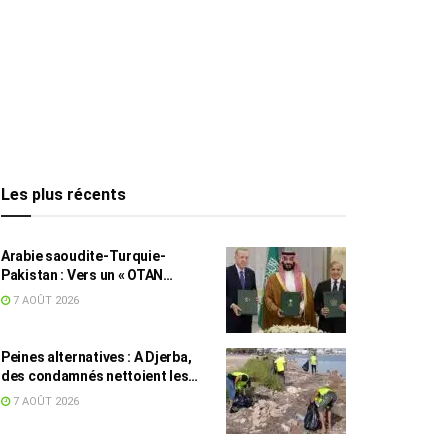
Les plus récents
Arabie saoudite-Turquie-
Pakistan : Vers un « OTAN
islamique » ?
7 AOÛT 2026
Peines alternatives : A Djerba,
des condamnés nettoient les
plages
7 AOÛT 2026