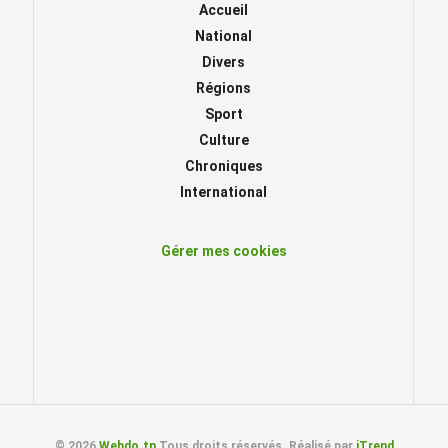
Accueil
National
Divers
Régions
Sport
Culture
Chroniques
International
Gérer mes cookies
© 2026
Webdo.tn
Tous droits réservés. Réalisé par
iTrend