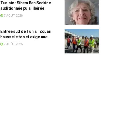
Tunisie : Sihem Ben Sedrine
auditionnée puis libérée
7 AOÛT 2026
Entrée sud de Tunis : Zouari
hausse le ton et exige une
accélération des travaux
7 AOÛT 2026