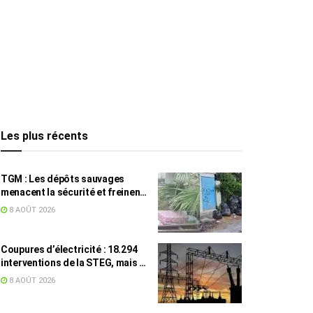
Les plus récents
TGM : Les dépôts sauvages
menacent la sécurité et freinent
les travaux
8 AOÛT 2026
Coupures d’électricité : 18.294
interventions de la STEG, mais la
colère ne retombe pas
8 AOÛT 2026