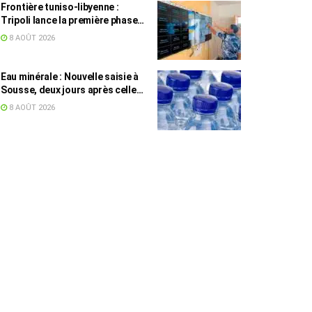
Frontière tuniso-libyenne :
Tripoli lance la première phase
d’un système de surveillance sur
8 AOÛT 2026
200 km
Eau minérale : Nouvelle saisie à
Sousse, deux jours après celle
des grossistes
8 AOÛT 2026