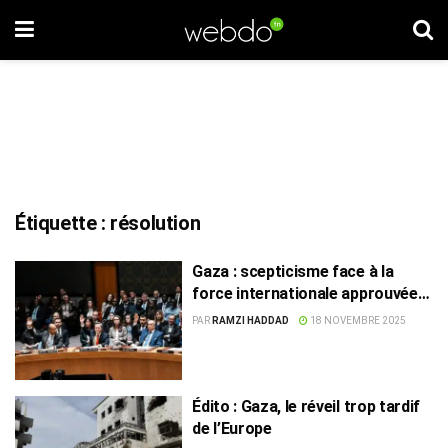
Étiquette :
résolution
Gaza : scepticisme face à la
force internationale approuvée
par l’ONU
PAR
RAMZI HADDAD
18 NOVEMBRE 2025
Édito : Gaza, le réveil trop tardif
de l’Europe