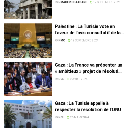
PAR
MAHER CHAABANE
17 SEPTEMBRE 2025
Palestine : La Tunisie vote en
faveur de l’avis consultatif de la
CIJ
PAR
MC
19 SEPTEMBRE 2024
Gaza : La France va présenter un
« ambitieux » projet de résolution
à l’ONU
PAR
CL
2 AVRIL 2024
Gaza : La Tunisie appelle à
respecter la résolution de l’ONU
PAR
CL
26 MARS 2024