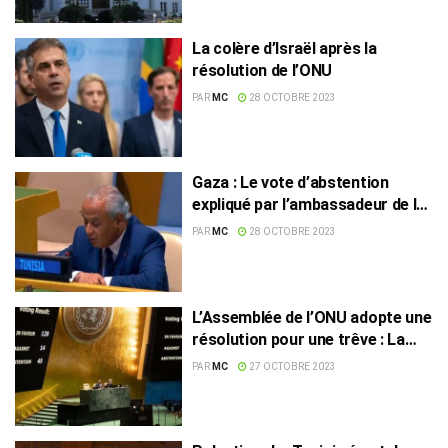
La colère d’Israël après la
résolution de l’ONU
PAR
MC
28 OCTOBRE 2023
Gaza : Le vote d’abstention
expliqué par l’ambassadeur de la
Tunisie à l’ONU
PAR
MC
28 OCTOBRE 2023
L’Assemblée de l’ONU adopte une
résolution pour une trêve : La
Tunisie s’est abstenue !
PAR
MC
27 OCTOBRE 2023