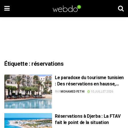
Étiquette :
réservations
Le paradoxe du tourisme tunisien
: Des réservations en hausse,
mais 164 hôtels toujours fermés
PAR
MOHAMED FETHI
10 JUILLET 2026
Réservations à Djerba : La FTAV
fait le point de la situation