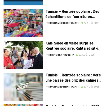
Tunisie – Rentrée scolaire : Des
échantillons de fournitures
prélevés pour analyses en
PAR
MOHAMED HEDI TOUATI
22 AOÛT 2025
laboratoire
Kaïs Saïed en visite surprise :
Rentrée scolaire, Rabta et sit-in
des docteurs chômeurs
PAR
FIRAS BEN ABDELTIF
22 AOÛT 2025
Tunisie – Rentrée scolaire : Vers
une baisse des prix des cahiers
non subventionnés
PAR
MOHAMED HEDI TOUATI
20 AOÛT 2025