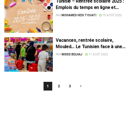
Tunisie – Rentrée scolaire 2025 :
Emplois du temps en ligne et
cahiers unifiés
PAR
MOHAMED HEDI TOUATI
19 AOÛT 2025
Vacances, rentrée scolaire,
Mouled… Le Tunisien face à une
boucle de dépenses !
PAR
WIDED BELHAJ
11 AOÛT 2025
1
2
3