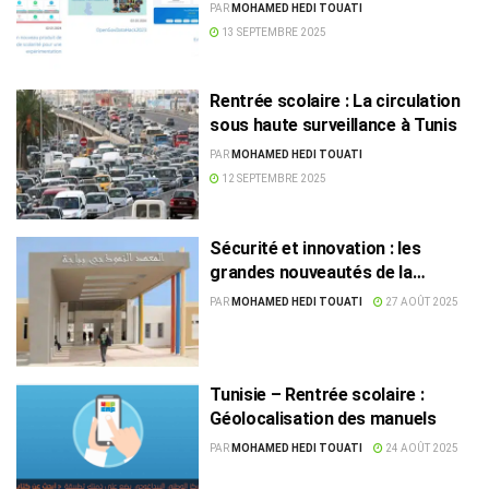
2025 simplifiée
PAR
MOHAMED HEDI TOUATI
13 SEPTEMBRE 2025
Rentrée scolaire : La circulation
sous haute surveillance à Tunis
PAR
MOHAMED HEDI TOUATI
12 SEPTEMBRE 2025
Sécurité et innovation : les
grandes nouveautés de la
rentrée scolaire 2025 en Tunisie
PAR
MOHAMED HEDI TOUATI
27 AOÛT 2025
Tunisie – Rentrée scolaire :
Géolocalisation des manuels
PAR
MOHAMED HEDI TOUATI
24 AOÛT 2025