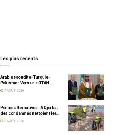
Les plus récents
Arabie saoudite-Turquie-
Pakistan : Vers un « OTAN
islamique » ?
7 AOÛT 2026
Peines alternatives : A Djerba,
des condamnés nettoient les
plages
7 AOÛT 2026