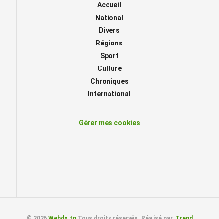
Accueil
National
Divers
Régions
Sport
Culture
Chroniques
International
Gérer mes cookies
© 2026
Webdo.tn
Tous droits réservés. Réalisé par
iTrend