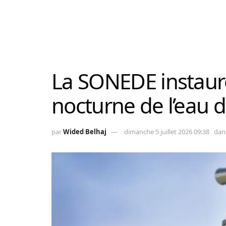
La SONEDE instaur
nocturne de l’eau d
par
Wided Belhaj
dimanche 5 juillet 2026 09:38
dan