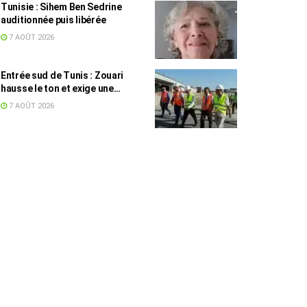
Tunisie : Sihem Ben Sedrine
auditionnée puis libérée
7 AOÛT 2026
Entrée sud de Tunis : Zouari
hausse le ton et exige une
accélération des travaux
7 AOÛT 2026