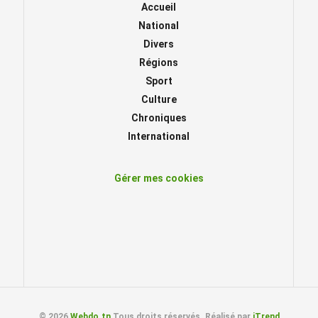
Accueil
National
Divers
Régions
Sport
Culture
Chroniques
International
Gérer mes cookies
© 2026
Webdo.tn
Tous droits réservés. Réalisé par
iTrend