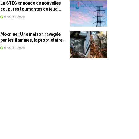
La STEG annonce de nouvelles
coupures tournantes ce jeudi
dans plusieurs régions
6 AOÛT 2026
Moknine : Une maison ravagée
par les flammes, la propriétaire
accuse la STEG et la SONEDE
6 AOÛT 2026