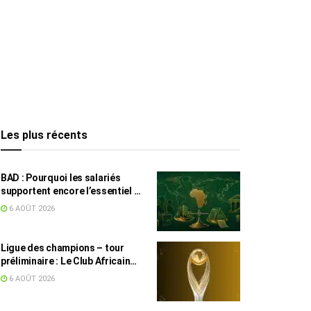
Les plus récents
BAD : Pourquoi les salariés
supportent encore l’essentiel de
l’effort fiscal en Tunisie
6 AOÛT 2026
Ligue des champions – tour
préliminaire : Le Club Africain
face au Djoliba AC
6 AOÛT 2026