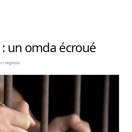
 : un omda écroué
ns
regions