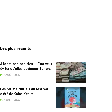
Les plus récents
Allocations sociales : L’Etat veut
éviter qu’elles deviennent une «
aide au chômage »
7 AOÛT 2026
Les reflets pluriels du festival
d’été de Kalaa Kebira
7 AOÛT 2026