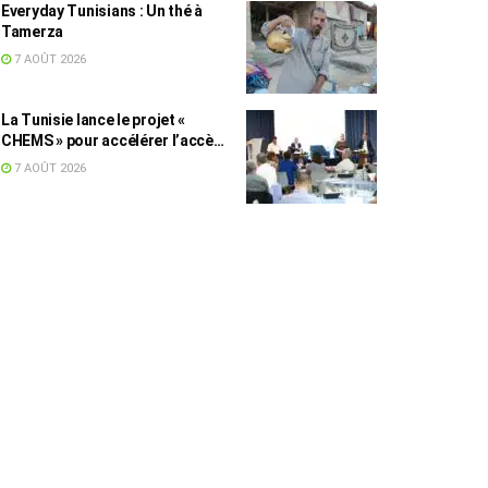
Everyday Tunisians : Un thé à
Tamerza
7 AOÛT 2026
La Tunisie lance le projet «
CHEMS » pour accélérer l’accès
des PME à l’énergie solaire
7 AOÛT 2026